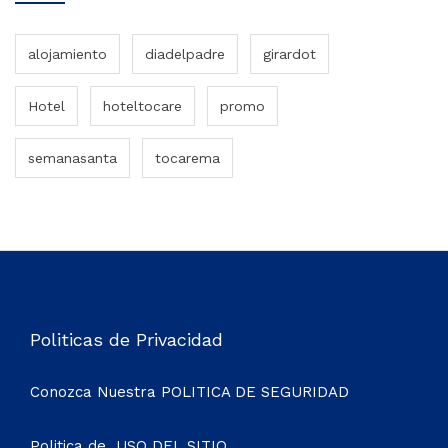
alojamiento
diadelpadre
girardot
Hotel
hoteltocare
promo
semanasanta
tocarema
Politicas de Privacidad
Conozca Nuestra
POLITICA DE SEGURIDAD
Politica de
USO DEL SITIO