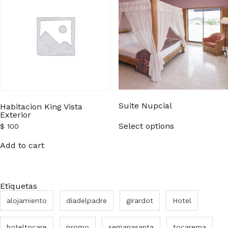
Suite Nupcial
Habitacion King Vista
Exterior
This
product
Select options
$
100
has
multiple
Add to cart
variants.
The
options
may
be
Etiquetas
chosen
on
alojamiento
diadelpadre
girardot
Hotel
the
product
page
hoteltocare
promo
semanasanta
tocarema