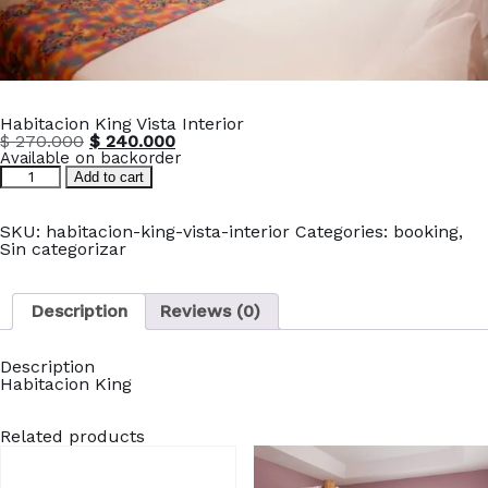
Habitacion King Vista Interior
Original
Current
$
270.000
$
240.000
price
price
Available on backorder
Habitacion
was:
is:
Add to cart
King
$ 270.000.
$ 240.000.
Vista
Interior
SKU:
habitacion-king-vista-interior
Categories:
booking
,
quantity
Sin categorizar
Description
Reviews (0)
Description
Habitacion King
Related products