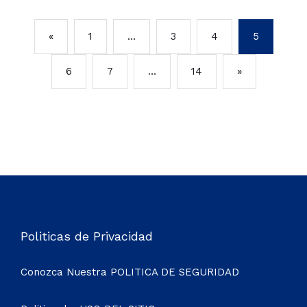
«
1
…
3
4
5
6
7
…
14
»
Politicas de Privacidad
Conozca Nuestra
POLITICA DE SEGURIDAD