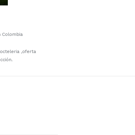
on Colombia
cteleria ,oferta
cción.