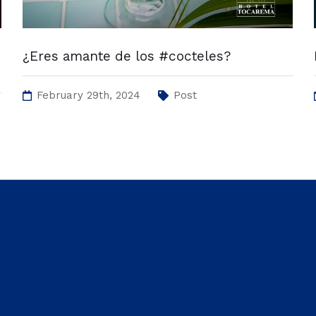
¿Eres amante de los #cocteles?
February 29th, 2024
Post