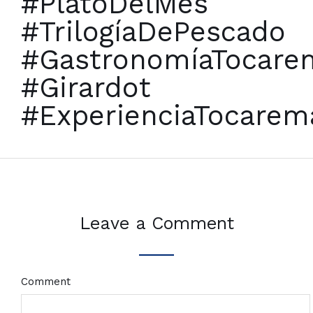
#PlatoDelMes
#TrilogíaDePescado
#GastronomíaTocare
#Girardot
#ExperienciaTocarem
Leave a Comment
Comment