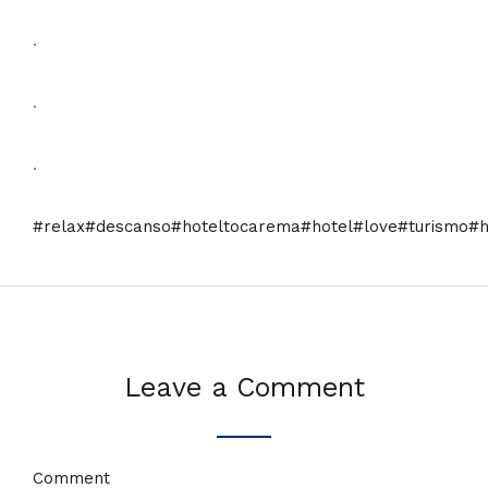
.
.
.
#relax
#descanso
#hoteltocarema
#hotel
#love
#turismo
#h
Leave a Comment
Comment