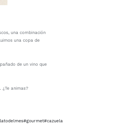
scos, una combinación
cluimos una copa de
mpañado de un vino que
e. ¿Te animas?
latodelmes
#gourmet
#cazuela