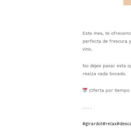
Este mes, te ofrecemo
perfecta de frescura 
vino.
No dejes pasar esta o
realza cada bocado.
¡Oferta por tiempo 
. . . .
#girardot
#relax
#desc