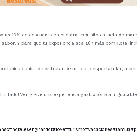
s un 10% de descuento en nuestra exquisita cazuela de mari
y sabor. Y para que tu experiencia sea aún más completa, in
portunidad única de disfrutar de un plato espectacular, aco
limitado! Ven y vive una experiencia gastronómica inigualabl
anso
#hotelesengirardot
#love
#turismo
#vacaciones
#familia
#p