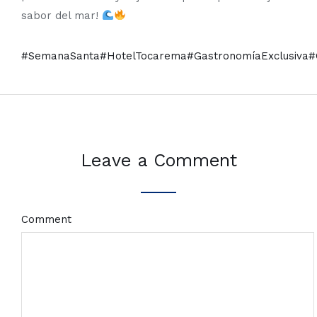
sabor del mar!
#SemanaSanta
#HotelTocarema
#GastronomíaExclusiva
#
Leave a Comment
Comment