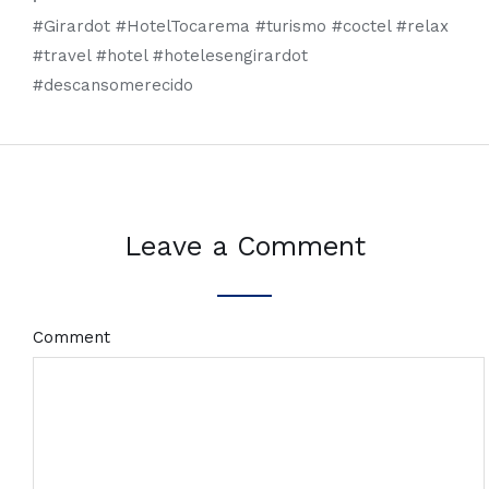
#Girardot #HotelTocarema #turismo #coctel #relax
#travel #hotel #hotelesengirardot
#descansomerecido
Leave a Comment
Comment